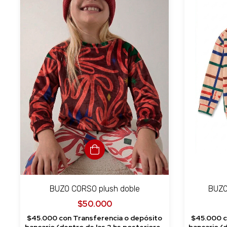
BUZO CORSO plush doble
BUZO
$50.000
$45.000
con
Transferencia o depósito
$45.000