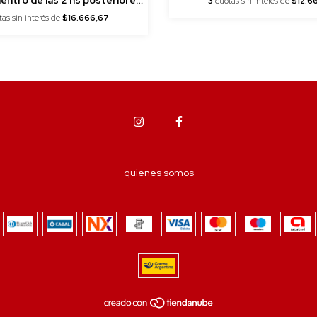
3
cuotas sin interés de
$12.6
a la compra)
tas sin interés de
$16.666,67
quienes somos