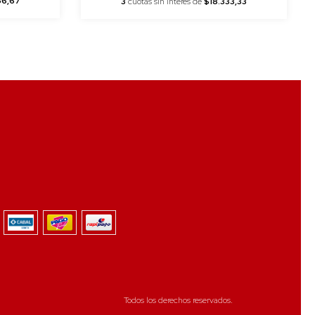
66,67
3
cuotas sin interés de
$18.333,33
Todos los derechos reservados.