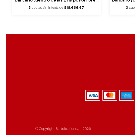
bancario (dentro de las 2 hs posteriores
bancario (dentro de las 2 hs posteriores
a la compra)
3
cuotas sin interés de
$16.666,67
3
cuo
© Copyright Bartulos tienda - 2026